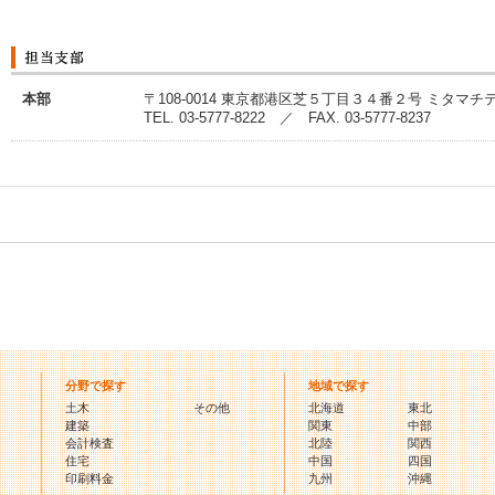
本部
〒108-0014 東京都港区芝５丁目３４番２号 ミタマチ
TEL. 03-5777-8222 ／ FAX. 03-5777-8237
分野で探す
地域で探す
土木
その他
北海道
東北
建築
関東
中部
会計検査
北陸
関西
住宅
中国
四国
印刷料金
九州
沖縄