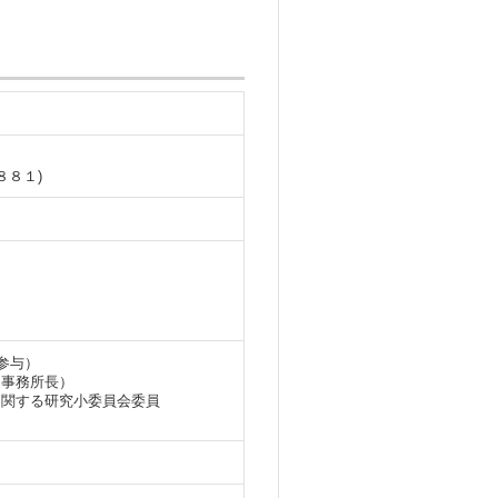
８８１)
参与）
道事務所長）
に関する研究小委員会委員