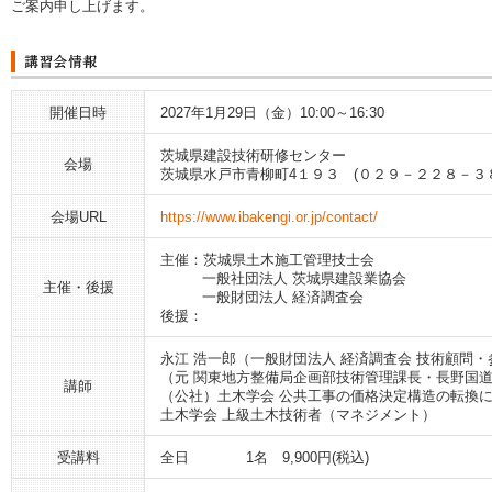
ご案内申し上げます。
開催日時
2027年1月29日（金）10:00～16:30
茨城県建設技術研修センター
会場
茨城県水戸市青柳町4１９３ (０２９－２２８－３
会場URL
https://www.ibakengi.or.jp/contact/
主催：茨城県土木施工管理技士会
一般社団法人 茨城県建設業協会
主催・後援
一般財団法人 経済調査会
後援：
永江 浩一郎（一般財団法人 経済調査会 技術顧問・
（元 関東地方整備局企画部技術管理課長・長野国
講師
（公社）土木学会 公共工事の価格決定構造の転換
土木学会 上級土木技術者（マネジメント）
受講料
全日 1名 9,900円(税込)