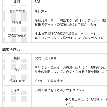
定員
50名
お支払方法
銀行振込
筆記用具、電卓（関数電卓、尚可）、テキスト（既
持ち物
技術者データ（CPDSの単位を申請される方）
土木施工管理CPDS認定講習会（６ユニット）
CPD関連情報
建設コンサルタンツ協会CPD認定プログラム（５．
講習会内容
項目
契約・設計変更
設計変更・契約変更の円滑化に向けて、契約変更に
内容
変更の実際について、必要とされる情報を網羅し、
受講対象者
官公庁、民間事業者
テキスト
公共工事における積算マネジメント
◆公共工事における積算マネ
更）