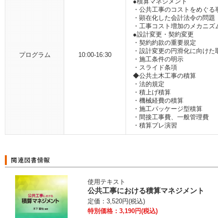
●積算マネジメント
・公共工事のコストをめぐる
・顕在化した会計法令の問題
・工事コスト増加のメカニズ
●設計変更・契約変更
・契約約款の重要規定
・設計変更の円滑化に向けた
プログラム
10:00-16:30
・施工条件の明示
・スライド条項
◆公共土木工事の積算
・法的規定
・積上げ積算
・機械経費の積算
・施工パッケージ型積算
・間接工事費、一般管理費
・積算プレ演習
使用テキスト
公共工事における積算マネジメント
定価：3,520円(税込)
特別価格：3,190円(税込)